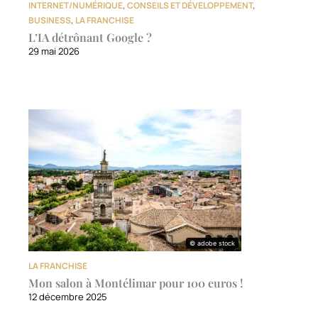
INTERNET/NUMÉRIQUE
,
CONSEILS ET DÉVELOPPEMENT
,
BUSINESS
,
LA FRANCHISE
L’IA détrônant Google ?
29 mai 2026
© adobe stock
© adobe stock
LA FRANCHISE
Mon salon à Montélimar pour 100 euros !
12 décembre 2025