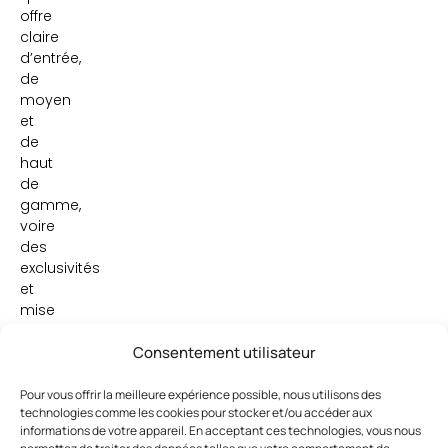
offre
claire
d’entrée,
de
moyen
et
de
haut
de
gamme,
voire
des
exclusivités
et
mise
en
Consentement utilisateur
avant
de
produits
Pour vous offrir la meilleure expérience possible, nous utilisons des
technologies comme les cookies pour stocker et/ou accéder aux
stars.
informations de votre appareil. En acceptant ces technologies, vous nous
Le