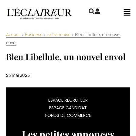
Aller au contenu
Mai
Accueil
>
Business
>
La franchise
>
Bleu Libellule, un nouvel
envol
Bleu Libellule, un nouvel envol
23 mai 2025
Du
ESPACE RECRUTEUR
haut
ESPACE CANDIDAT
de
FONDS DE COMMERCE
ses
240
boutiques,
Les petites annonces