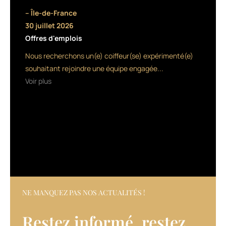
pour
– Île-de-France
devenir
30 juillet 2026
un
Offres d'emplois
référent
vu
Nous recherchons un(e) coiffeur(se) expérimenté(e)
comme
souhaitant rejoindre une équipe engagée...
expert
Voir plus
des
routines
beauté
et
découvreur
de
nouveautés.
Cela
passe
NE MANQUEZ PAS NOS ACTUALITÉS !
par
de
Restez informé, restez
nouveaux