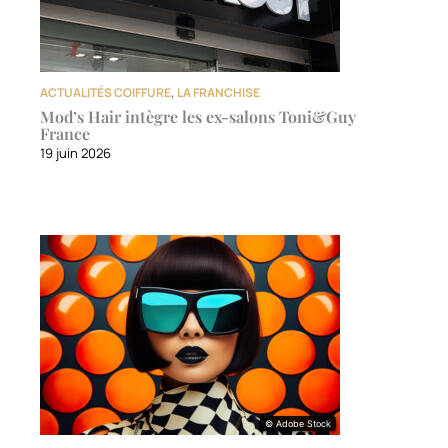
ACTUALITÉS COIFFURE
,
LA FRANCHISE
Mod’s Hair intègre les ex-salons Toni&Guy
France
19 juin 2026
© Adobe Stock
© Adobe Stock