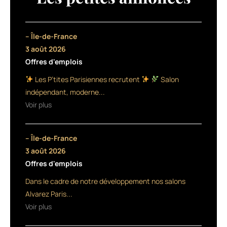
le
réseau
de
vente
– Île-de-France
revoit
3 août 2026
son
Offres d'emplois
concept.
Il
Les P’tites Parisiennes recrutent
Salon
reste
indépendant, moderne...
mixte,
Voir plus
pour
les
professionnels
– Île-de-France
et
les
3 août 2026
particuliers
Offres d'emplois
mais
Dans le cadre de notre développement nos salons
compte
bien
Alvarez Paris...
élargir
Voir plus
ses
compétences