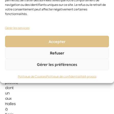
permettez de traiter des données telles que votre comportement de
but
navigation ou des identifiants uniques sur ce site. Le refus ou le retrait de
est
votre consentement peut affecter négativement certaines
de
fonctionnalités.
créer
une
Gérer les services
véritable
immersion
dans
Accepter
les
univers
Refuser
rendus
plus
Gérer les préférences
lisibles.
Trois
Politique de Cookies
Politique de confidentialité
A propos
magasins
pilotes,
dont
un
aux
Halles
à