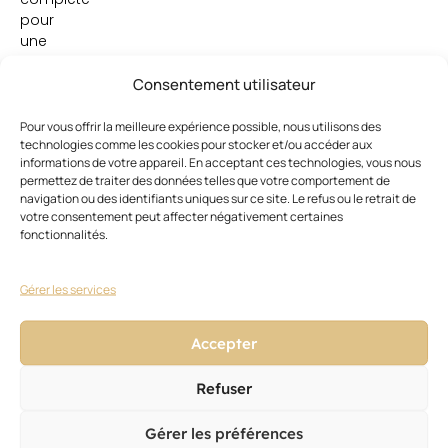
pour
une
cible
de
Consentement utilisateur
clientèle
fidèle
Pour vous offrir la meilleure expérience possible, nous utilisons des
technologies comme les cookies pour stocker et/ou accéder aux
et
informations de votre appareil. En acceptant ces technologies, vous nous
assez
permettez de traiter des données telles que votre comportement de
aisée.
navigation ou des identifiants uniques sur ce site. Le refus ou le retrait de
votre consentement peut affecter négativement certaines
fonctionnalités.
Gérer les services
Accepter
Ces articles pourraient vous
Voir
tout
intéresser
Refuser
Gérer les préférences