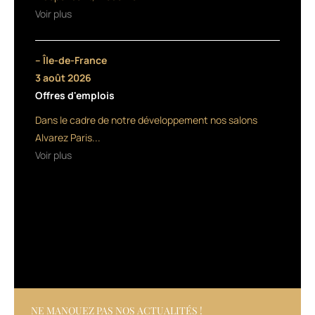
ciblées
Voir plus
:
l’une,
la
– Île-de-France
gamme
3 août 2026
repulpante,
Offres d'emplois
riche
en
Dans le cadre de notre développement nos salons
Q10
Alvarez Paris...
et
Voir plus
collagène,
est
dédiée
aux
cheveux
en
perte
de
densité
;
l’autre,
NE MANQUEZ PAS NOS ACTUALITÉS !