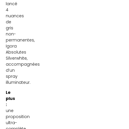
lancé
4
nuances
de
gris
non-
permanentes,
Igora
Absolutes
Silverwhite,
accompagnées
d’un
spray
illuminateur.
Le
plus
:
une
proposition
ultra-
complète