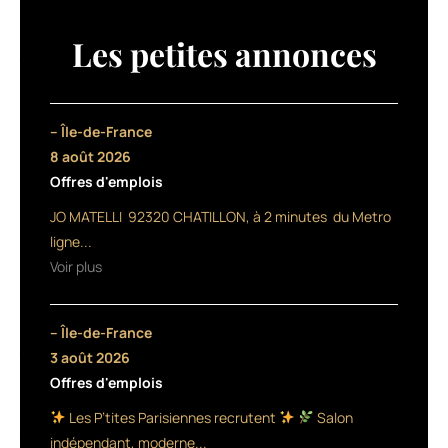
Excellium,
une
Les petites annonces
famille
de
produits
entièrement
– Île-de-France
dédiée
8 août 2026
aux
Offres d'emplois
clientes
de
JO MATELLI 92320 CHATILLON, à 2 minutes du Metro
40
ligne...
ans
Voir plus
et
plus.
Elle
– Île-de-France
comprend
tout
3 août 2026
d’abord
Offres d'emplois
deux
Les P’tites Parisiennes recrutent
Salon
gammes
très
indépendant, moderne...