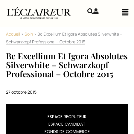
Aller au contenu
Mai
Accueil
>
Soin
>
Bc Excellium Et Igora Absolutes Silverwhite –
Schwarzkopf Professional – Octobre 2015
Bc Excellium Et Igora Absolutes
Silverwhite – Schwarzkopf
Professional – Octobre 2015
27 octobre 2015
Schwarzkopf
ESPACE RECRUTEUR
Professional
ESPACE CANDIDAT
lance
FONDS DE COMMERCE
BC