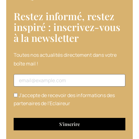
la
gamme
Restez informé, restez
disciplinante,
qui
inspiré : inscrivez-vous
contient
à la newsletter​
du
Q10
et
des
Toutes nos actualités directement dans votre
omégas
boîte mail !
3,
s’adresse
Adresse email
au
contraire
aux
J'accepte de recevoir des informations des
cheveux
partenaires de l'Eclaireur
rêches
et
épais.
Elle
intègre
également