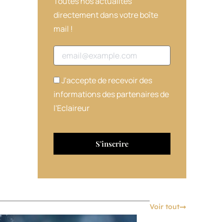
Toutes nos actualités
directement dans votre boîte
mail !
Adresse email
J'accepte de recevoir des
informations des partenaires de
l'Eclaireur
Voir tout