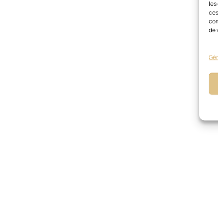
les
ces
com
de 
Gér