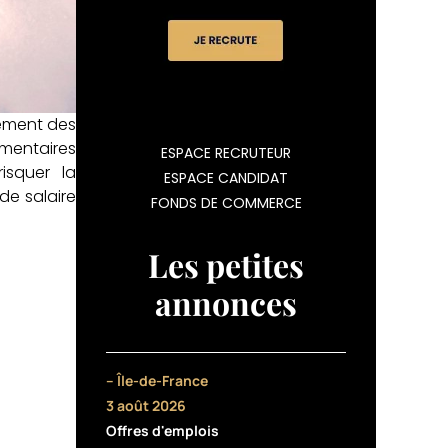
lement des
émentaires
ESPACE RECRUTEUR
isquer la
ESPACE CANDIDAT
de salaire
FONDS DE COMMERCE
Les petites
annonces
– Île-de-France
3 août 2026
Offres d'emplois