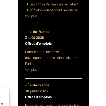
Les P’tites Parisiennes recrutent
Salon indépendant, moderne...
Voir plus
– Île-de-France
3 août 2026
Offres d'emplois
Dans le cadre de notre
développement nos salons Alvarez
Paris...
Voir plus
– Île-de-France
30 juillet 2026
Offres d'emplois
mme
Nous recherchons un(e) coiffeur(se)