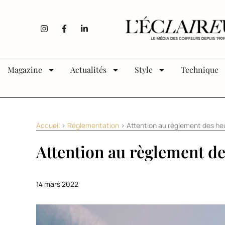
Aller au contenu
I
F
L
n
a
i
s
c
n
t
e
k
a
b
e
g
o
d
Magazine
Actualités
Style
Technique
r
o
i
a
k
n
m
-
-
f
i
n
Accueil
>
Réglementation
>
Attention au règlement des he
Attention au règlement d
14 mars 2022