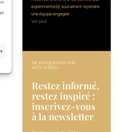
ant
expérimenté(e) souhaitant rejoindre
ait
une équipe engagée...
Voir plus
es
NE MANQUEZ PAS NOS
ACTUALITÉS !
Restez informé,
restez inspiré :
inscrivez-vous
à la newsletter​