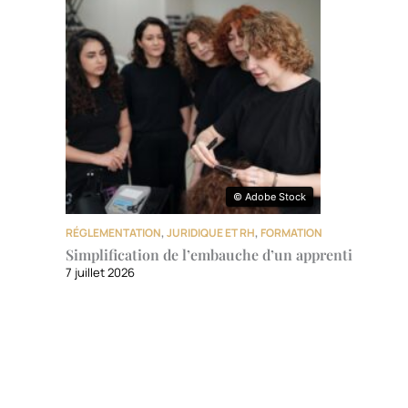
© Adobe Stock
© Adobe Stock
RÉGLEMENTATION
,
JURIDIQUE ET RH
,
FORMATION
Simplification de l’embauche d’un apprenti
7 juillet 2026