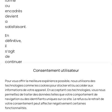
formé
ou
encadrés
devient
a
satisfaisant.
En
définitive,
il
s’agit
de
continuer
à
Consentement utilisateur
apprendre,
de
Pour vous offrir la meilleure expérience possible, nous utilisons des
chercher
technologies comme les cookies pour stocker et/ou accéder aux
l’
informations de votre appareil. En acceptant ces technologies, vous nous
excellence,
permettez de traiter des données telles que votre comportement de
quelque
navigation ou des identifiants uniques sur ce site. Le refus ou le retrait de
votre consentement peut affecter négativement certaines
soit
fonctionnalités.
le