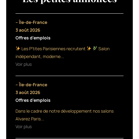
se
réinvente
en
permanence.
– Île-de-France
C’est
3 août 2026
la
Offres d'emplois
raison
principale
Les P’tites Parisiennes recrutent
Salon
qui
indépendant, moderne...
anime
Voir plus
les
coiffeurs
et
– Île-de-France
pour
laquelle
3 août 2026
on
Offres d'emplois
aime
Dans le cadre de notre développement nos salons
tant
ce
Alvarez Paris...
métier.
Voir plus
Avec