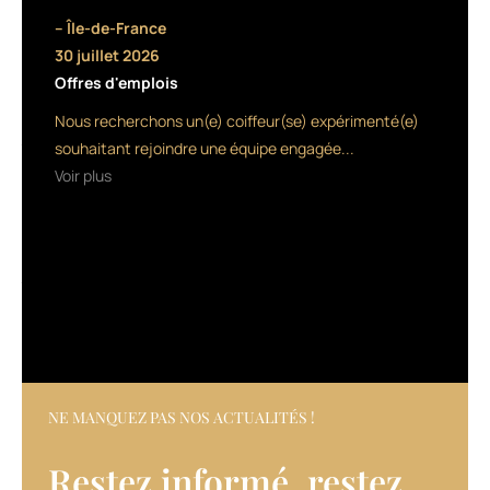
l’expérience
– Île-de-France
et
les
30 juillet 2026
responsabilités,
Offres d'emplois
on
Nous recherchons un(e) coiffeur(se) expérimenté(e)
peut
finir
souhaitant rejoindre une équipe engagée...
par
Voir plus
passer
beaucoup
plus
de
temps
dans
le
gestions
des
ressources
NE MANQUEZ PAS NOS ACTUALITÉS !
humaines.
Cela
Restez informé, restez
peut