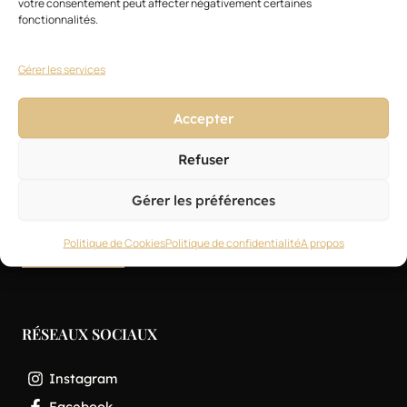
votre consentement peut affecter négativement certaines
fonctionnalités.
Gérer les services
NEWSLETTER
Accepter
Refuser
J'accepte de recevoir des informations des partenaires de
l'Eclaireur
Gérer les préférences
Politique de Cookies
Politique de confidentialité
A propos
RÉSEAUX SOCIAUX
Instagram
Facebook