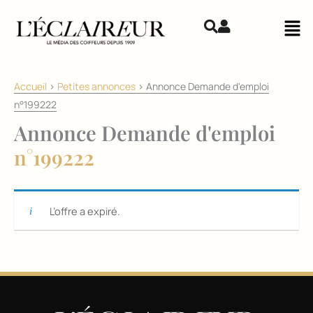
Aller au contenu
Mai
Accueil
>
Petites annonces
>
Annonce Demande d'emploi
n°199222
Annonce Demande d'emploi
n°199222
L’offre a expiré.