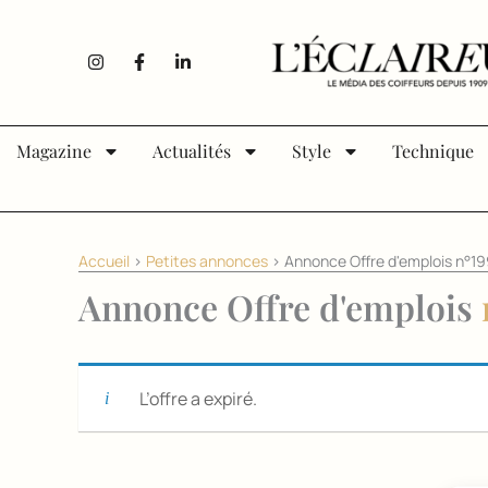
Aller au contenu
I
F
L
n
a
i
s
c
n
t
e
k
a
b
e
g
o
d
Magazine
Actualités
Style
Technique
r
o
i
a
k
n
m
-
-
f
i
n
Accueil
>
Petites annonces
>
Annonce Offre d'emplois n°1
Annonce Offre d'emplois
L’offre a expiré.