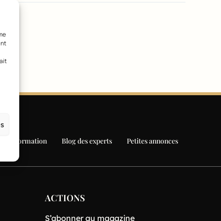
mme
ant
ait
es
Formation
Blog des experts
Petites annonces
ACTIONS
S’abonner au magazine