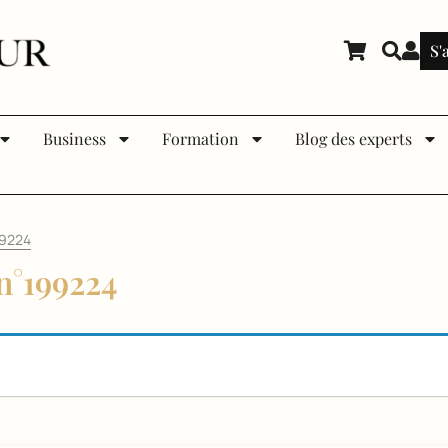
S'
Business
Formation
Blog des experts
99224
n°199224