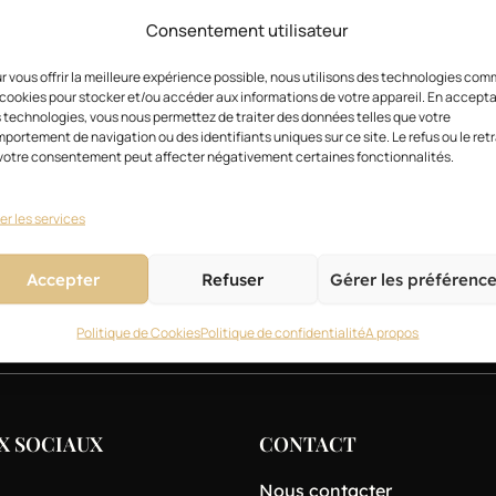
Consentement utilisateur
SUIVANT
r vous offrir la meilleure expérience possible, nous utilisons des technologies co
IGUINE Courbevoie /la Défense
 cookies pour stocker et/ou accéder aux informations de votre appareil. En accept
 technologies, vous nous permettez de traiter des données telles que votre
portement de navigation ou des identifiants uniques sur ce site. Le refus ou le retr
votre consentement peut affecter négativement certaines fonctionnalités.
er les services
Accepter
Refuser
Gérer les préférenc
Magazine
Actualités
Style
Technique
Business
Politique de Cookies
Politique de confidentialité
A propos
X SOCIAUX
CONTACT
Nous contacter