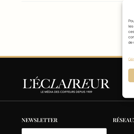
Pou
B
les
ces
com
de 
Gér
NEWSLETTER
RÉSEAU