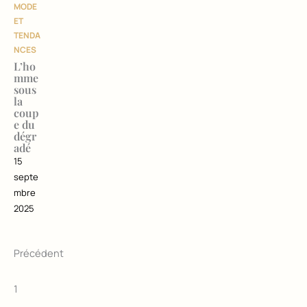
MODE
ET
TENDA
NCES
L’ho
mme
sous
la
coup
e du
dégr
adé
15
septe
mbre
2025
Précédent
1