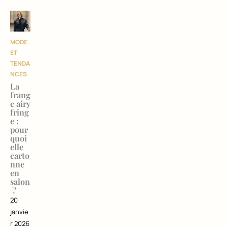
MODE
ET
TENDA
NCES
La
frang
e airy
fring
e :
pour
quoi
elle
carto
nne
en
salon
?
20
janvie
r 2026