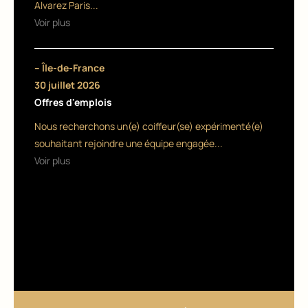
i
Alvarez Paris...
r
Voir plus
a
,
– Île-de-France
30 juillet 2026
ç
Offres d'emplois
a
Nous recherchons un(e) coiffeur(se) expérimenté(e)
v
souhaitant rejoindre une équipe engagée...
Voir plus
i
e
n
t
d
’