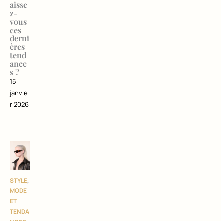
aisse
z-
vous
ces
derni
ères
tend
ance
s ?
15
janvie
r 2026
STYLE
,
MODE
ET
TENDA