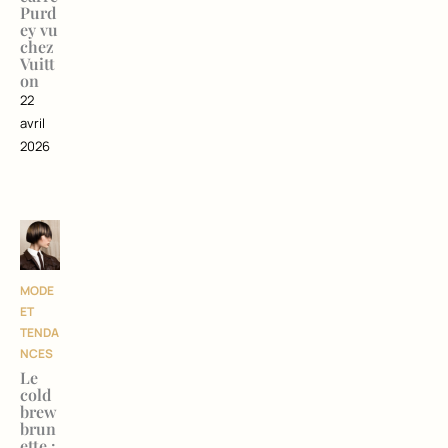
Purd
ey vu
chez
Vuitt
on
22
avril
2026
MODE
ET
TENDA
NCES
Le
cold
brew
brun
ette :