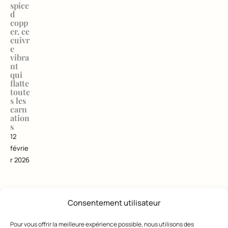
spice
d
copp
er, ce
cuivr
e
vibra
nt
qui
flatte
toute
s les
carn
ation
s
12
févrie
r 2026
Consentement utilisateur
Pour vous offrir la meilleure expérience possible, nous utilisons des