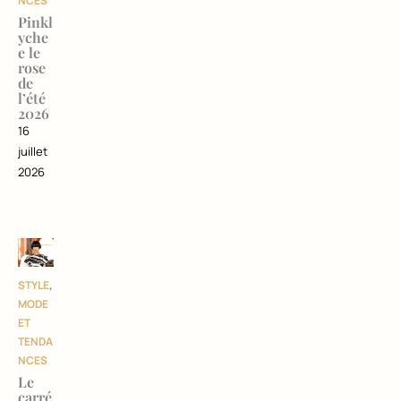
NCES
Pinkl
yche
e le
rose
de
l’été
2026
16
juillet
2026
STYLE
,
MODE
ET
TENDA
NCES
Le
carré