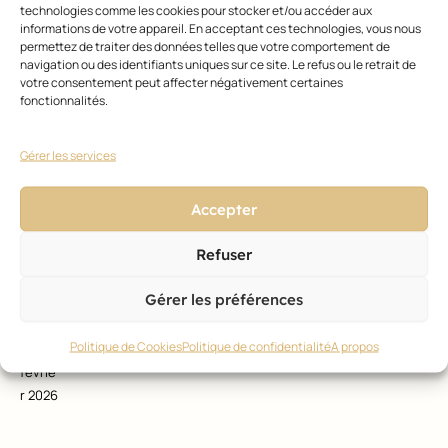
technologies comme les cookies pour stocker et/ou accéder aux
STYLE
,
informations de votre appareil. En acceptant ces technologies, vous nous
MODE
permettez de traiter des données telles que votre comportement de
ET
navigation ou des identifiants uniques sur ce site. Le refus ou le retrait de
TENDA
votre consentement peut affecter négativement certaines
fonctionnalités.
NCES
Discr
et
Gérer les services
mais
sophi
stiqu
Accepter
é :
oui
au
Refuser
balay
age
liqui
Gérer les préférences
d
melt
Politique de Cookies
Politique de confidentialité
A propos
10
févrie
r 2026