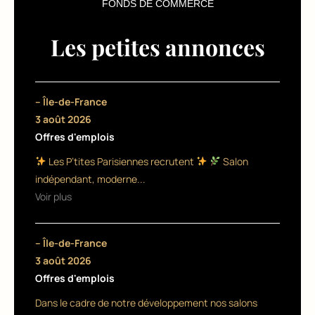
FONDS DE COMMERCE
b
o
Les petites annonces
h
o
– Île-de-France
h
3 août 2026
a
Offres d'emplois
i
Les P’tites Parisiennes recrutent
Salon
indépendant, moderne...
r
Voir plus
S
h
– Île-de-France
a
3 août 2026
Offres d'emplois
k
Dans le cadre de notre développement nos salons