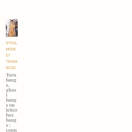
STYLE
,
MODE
ET
TENDA
NCES
Torn
bang
s,
ghos
t
bang
s ou
letter
box
bang
s :
conn