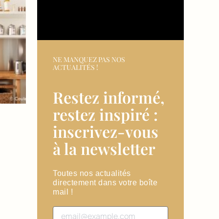
NE MANQUEZ PAS NOS
ACTUALITÉS !
Restez informé,
restez inspiré :
inscrivez-vous
à la newsletter​
Toutes nos actualités
directement dans votre boîte
mail !
Adresse email