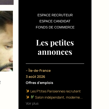
ESPACE RECRUTEUR
ESPACE CANDIDAT
FONDS DE COMMERCE
Les petites
annonces
– Île-de-France
3 août 2026
!
Offres d'emplois
Les P’tites Parisiennes recrutent
Salon indépendant, moderne...
Voir plus