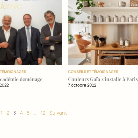
T TÉMOIGNAGES
CONSEILS ET TÉMOIGNAGES
 académie déménage
Couleurs Gaïa s’installe à Paris
 2022
7 octobre 2022
1
2
3
4
5
…
12
Suivant