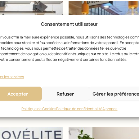
Consentement utilisateur
r vous offrir la meilleure expérience possible, nous utilisons des technologies co
 cookies pour stocker et/ou accéder aux informations de votre appareil. En accept
 technologies, vous nous permettez de traiter des données telles que votre
portement de navigation ou des identifiants uniques sur ce site. Le refus ou le retr
votre consentement peut affecter négativement certaines fonctionnalités.
er les services
T TÉMOIGNAGES
CONSEILS ET TÉMOIGNAGES
ers diplômés du Real campus
Revlon Professional academy P
Accepter
Refuser
Gérer les préférenc
13 février 2023
Politique de Cookies
Politique de confidentialité
A propos