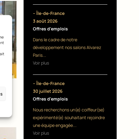
– Île-de-France
3 août 2026
Offres d'emplois
mme
Dans le cadre de notre
ant
développement nos salons Alvarez
ait
Paris...
Voir plus
– Île-de-France
30 juillet 2026
aris
es
Offres d'emplois
Nous recherchons un(e) coiffeur(se)
expérimenté(e) souhaitant rejoindre
une équipe engagée...
Voir plus