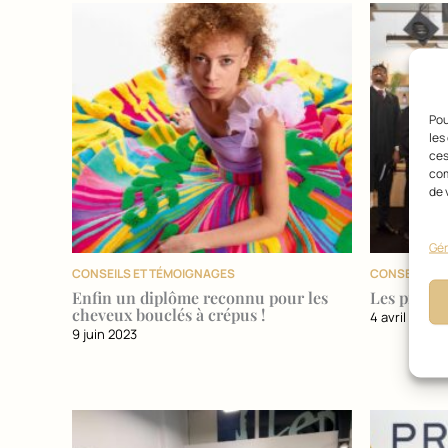
Pou
les
ces
com
de 
Gér
CONSEILS ET TÉMOIGNAGES
CONSEILS E
Enfin un diplôme reconnu pour les
Les premi
cheveux bouclés à crépus !
4 avril 2023
9 juin 2023