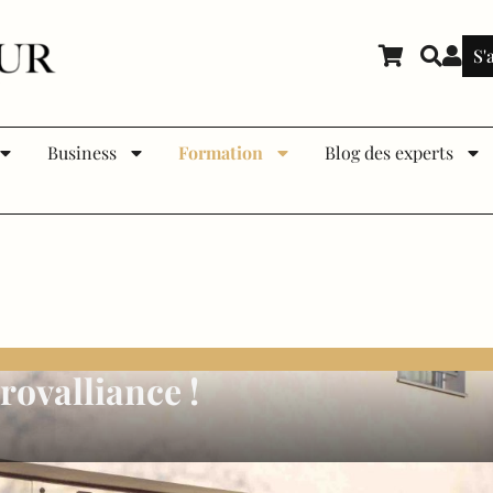
S'
Business
Formation
Blog des experts
Page
Page
Page
Page
Page
Page
rovalliance !