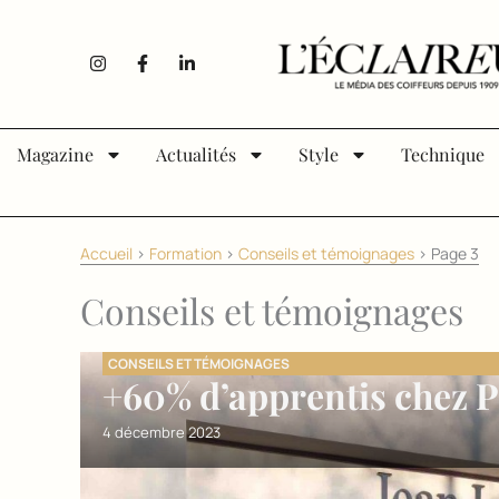
Aller au contenu
I
F
L
n
a
i
s
c
n
t
e
k
a
b
e
g
o
d
Magazine
Actualités
Style
Technique
r
o
i
a
k
n
m
-
-
f
i
n
Accueil
>
Formation
>
Conseils et témoignages
>
Page 3
Conseils et témoignages
CONSEILS ET TÉMOIGNAGES
+60% d’apprentis chez P
4 décembre 2023