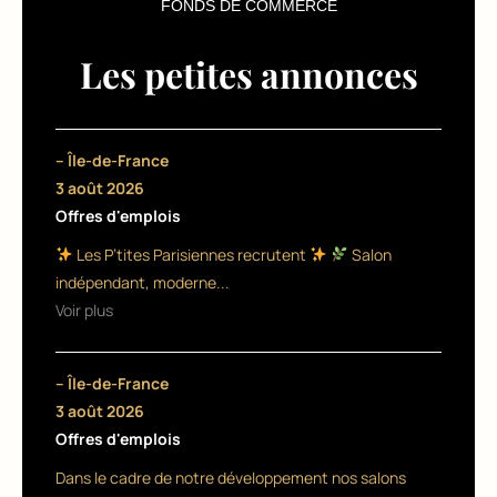
f
FONDS DE COMMERCE
u
Les petites annonces
r
e
e
– Île-de-France
3 août 2026
n
Offres d'emplois
p
Les P’tites Parisiennes recrutent
Salon
l
indépendant, moderne...
e
Voir plus
i
– Île-de-France
n
3 août 2026
e
Offres d'emplois
s
Dans le cadre de notre développement nos salons