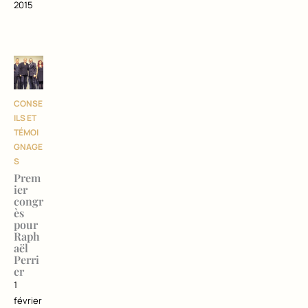
2015
CONSE
ILS ET
TÉMOI
GNAGE
S
Prem
ier
congr
ès
pour
Raph
aël
Perri
er
1
février