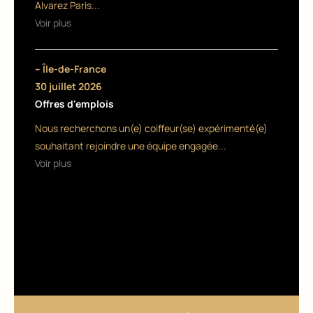
s
Alvarez Paris...
Voir plus
o
r
– Île-de-France
!
30 juillet 2026
Offres d'emplois
25
juin
Nous recherchons un(e) coiffeur(se) expérimenté(e)
201
souhaitant rejoindre une équipe engagée...
5
Voir plus
CONSE
ILS ET
TÉMOI
GNAGE
S