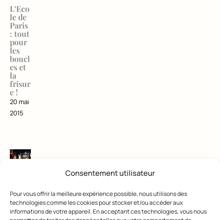
L’Eco
le de
Paris
: tout
pour
les
boucl
es et
la
frisur
e !
20 mai
2015
Consentement utilisateur
CONSE
ILS ET
Pour vous offrir la meilleure expérience possible, nous utilisons des
TÉMOI
technologies comme les cookies pour stocker et/ou accéder aux
GNAGE
informations de votre appareil. En acceptant ces technologies, vous nous
S