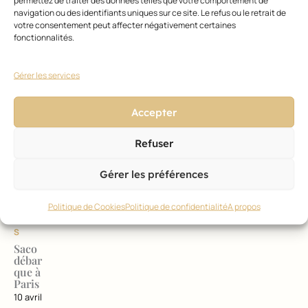
permettez de traiter des données telles que votre comportement de
Saco
navigation ou des identifiants uniques sur ce site. Le refus ou le retrait de
débar
votre consentement peut affecter négativement certaines
que à
fonctionnalités.
Paris
22 avril
Gérer les services
2015
Accepter
Refuser
Gérer les préférences
CONSE
ILS ET
TÉMOI
Politique de Cookies
Politique de confidentialité
A propos
GNAGE
S
Saco
débar
que à
Paris
10 avril