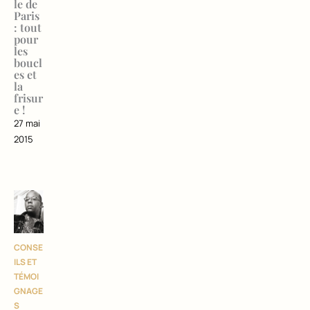
le de
Paris
: tout
pour
les
boucl
es et
la
frisur
e !
27 mai
2015
CONSE
ILS ET
TÉMOI
GNAGE
S