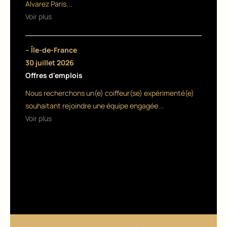
Alvarez Paris...
e
Voir plus
27
dé
– Île-de-France
ce
30 juillet 2026
mb
Offres d'emplois
re
20
Nous recherchons un(e) coiffeur(se) expérimenté(e)
25
souhaitant rejoindre une équipe engagée...
Voir plus
GESTI
ON DU
SALON
Une
nouv
elle
géné
ratio