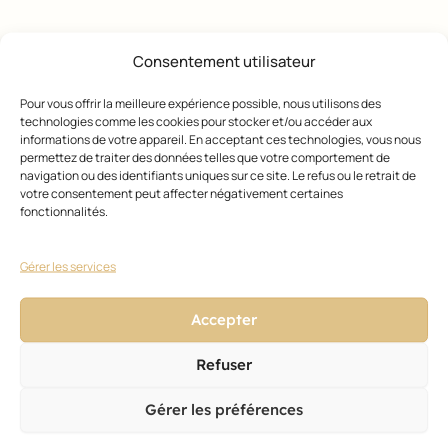
Consentement utilisateur
GESTI
Pour vous offrir la meilleure expérience possible, nous utilisons des
ON DU
technologies comme les cookies pour stocker et/ou accéder aux
SALON
informations de votre appareil. En acceptant ces technologies, vous nous
Le
permettez de traiter des données telles que votre comportement de
haut
navigation ou des identifiants uniques sur ce site. Le refus ou le retrait de
de
votre consentement peut affecter négativement certaines
gam
fonctionnalités.
me
acces
sible
Gérer les services
27
déce
Accepter
mbre
2025
Refuser
Gérer les préférences