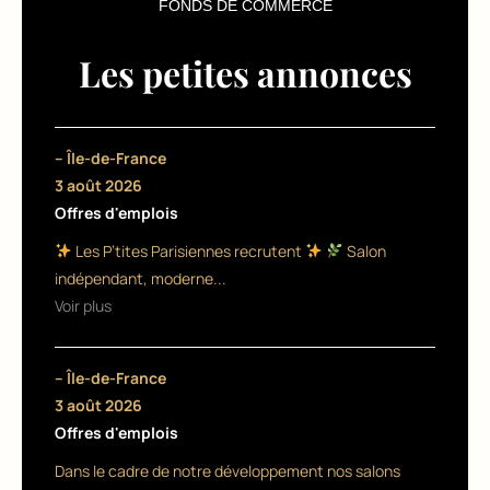
FONDS DE COMMERCE
i
s
Les petites annonces
e
r
– Île-de-France
l’
3 août 2026
e
Offres d'emplois
x
Les P’tites Parisiennes recrutent
Salon
indépendant, moderne...
c
Voir plus
e
ll
– Île-de-France
e
3 août 2026
Offres d'emplois
n
Dans le cadre de notre développement nos salons
c