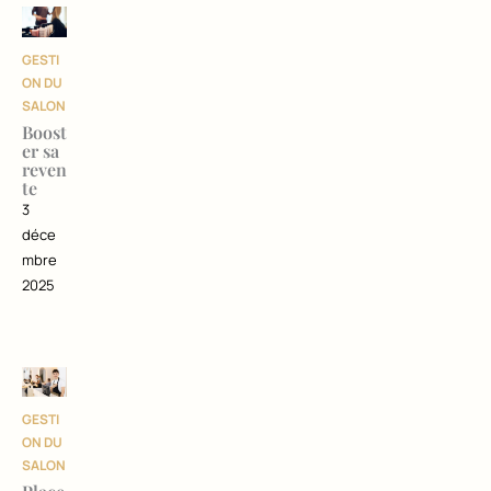
GESTI
ON DU
SALON
Boost
er sa
reven
te
3
déce
mbre
2025
GESTI
ON DU
SALON