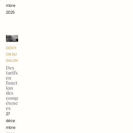
mbre
2025
GESTI
ON DU
SALON
Des
tarifs
en
fonct
ion
des
comp
étenc
es
27
déce
mbre