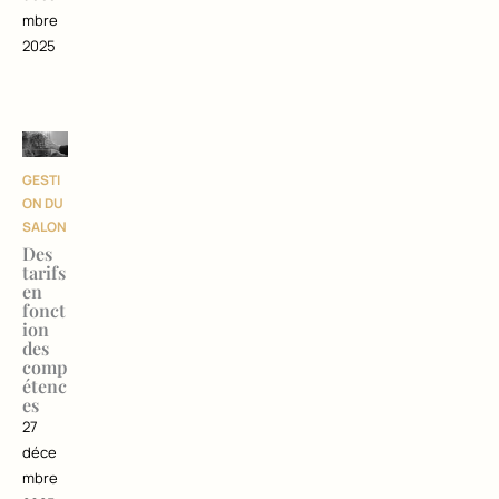
mbre
2025
GESTI
ON DU
SALON
Des
tarifs
en
fonct
ion
des
comp
étenc
es
27
déce
mbre