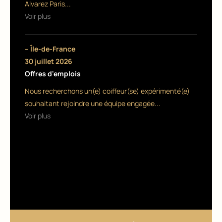
Alvarez Paris...
e
Voir plus
27
dé
– Île-de-France
ce
30 juillet 2026
mb
Offres d'emplois
re
20
Nous recherchons un(e) coiffeur(se) expérimenté(e)
25
souhaitant rejoindre une équipe engagée...
Voir plus
GESTI
ON DU
SALON
Une
nouv
elle
géné
ratio