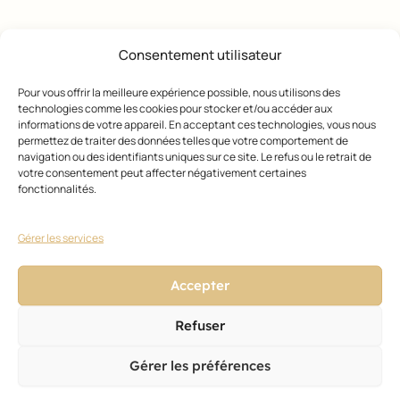
Consentement utilisateur
GESTI
Pour vous offrir la meilleure expérience possible, nous utilisons des
ON DU
technologies comme les cookies pour stocker et/ou accéder aux
SALON
informations de votre appareil. En acceptant ces technologies, vous nous
Le
permettez de traiter des données telles que votre comportement de
haut
navigation ou des identifiants uniques sur ce site. Le refus ou le retrait de
de
votre consentement peut affecter négativement certaines
gam
fonctionnalités.
me
acces
sible
Gérer les services
27
déce
Accepter
mbre
2025
Refuser
Gérer les préférences