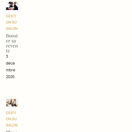
GESTI
ON DU
SALON
Boost
er sa
reven
te
3
déce
mbre
2025
GESTI
ON DU
SALON