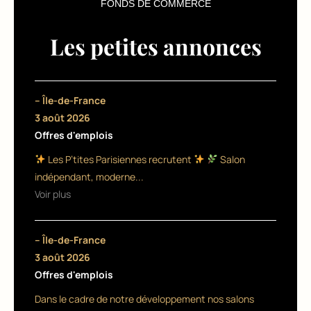
FONDS DE COMMERCE
i
s
Les petites annonces
e
r
– Île-de-France
l’
3 août 2026
e
Offres d'emplois
x
Les P’tites Parisiennes recrutent
Salon
indépendant, moderne...
c
Voir plus
e
ll
– Île-de-France
e
3 août 2026
Offres d'emplois
n
Dans le cadre de notre développement nos salons
c