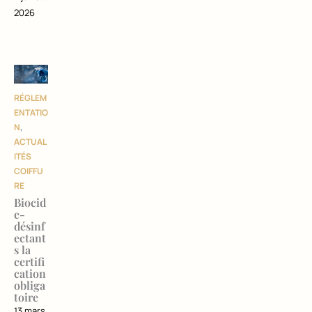
2026
RÉGLEM
ENTATIO
N
,
ACTUAL
ITÉS
COIFFU
RE
Biocid
e-
désinf
ectant
s la
certifi
cation
obliga
toire
13 mars