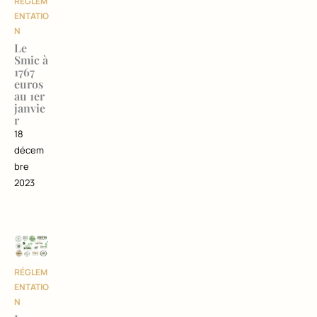
RÉGLEM
ENTATIO
N
Le
Smic à
1767
euros
au 1er
janvie
r
18
décem
bre
2023
RÉGLEM
ENTATIO
N