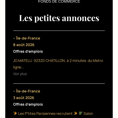
FONDS DE COMMERCE
d
e
Les petites annonces
l’
e
– Île-de-France
m
8 août 2026
b
Offres d'emplois
a
JO MATELLI 92320 CHATILLON, à 2 minutes du Metro
ligne...
u
Voir plus
c
h
– Île-de-France
e
3 août 2026
Offres d'emplois
d’
Les P’tites Parisiennes recrutent
Salon
u