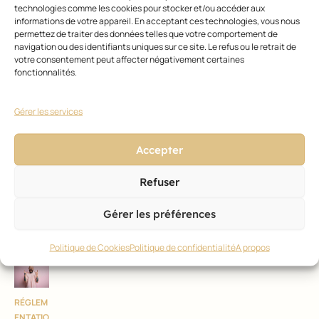
technologies comme les cookies pour stocker et/ou accéder aux
informations de votre appareil. En acceptant ces technologies, vous nous
RÉGLEM
permettez de traiter des données telles que votre comportement de
ENTATIO
navigation ou des identifiants uniques sur ce site. Le refus ou le retrait de
N
votre consentement peut affecter négativement certaines
Pollua
fonctionnalités.
nts «
éterne
ls »
Gérer les services
qu’en
est-il
des
Accepter
cosmé
tiques
?
Refuser
11 avril
2024
Gérer les préférences
Politique de Cookies
Politique de confidentialité
A propos
RÉGLEM
ENTATIO