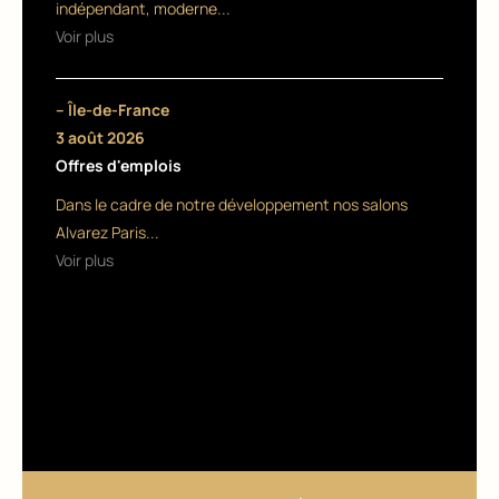
indépendant, moderne...
n
Voir plus
a
p
– Île-de-France
p
3 août 2026
Offres d'emplois
r
Dans le cadre de notre développement nos salons
e
Alvarez Paris...
n
Voir plus
ti
7
juille
t
202
6