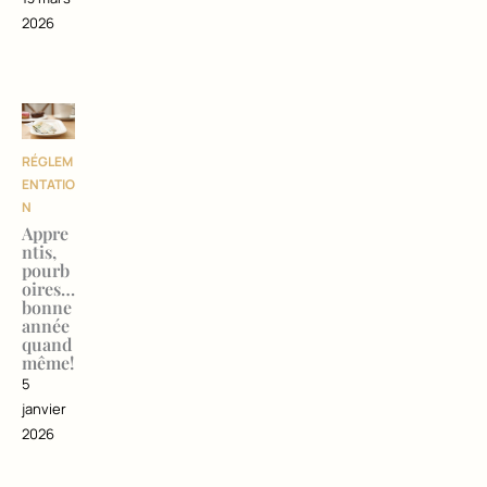
2026
RÉGLEM
ENTATIO
N
Appre
ntis,
pourb
oires…
bonne
année
quand
même!
5
janvier
2026