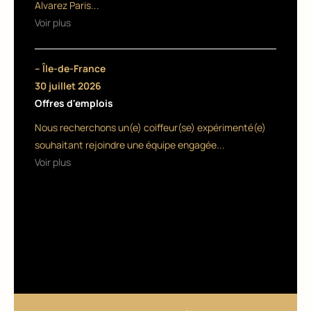
s
Alvarez Paris...
Voir plus
al
o
– Île-de-France
n
30 juillet 2026
s
Offres d'emplois
m
Nous recherchons un(e) coiffeur(se) expérimenté(e)
souhaitant rejoindre une équipe engagée...
o
Voir plus
d
e
r
n
e
s