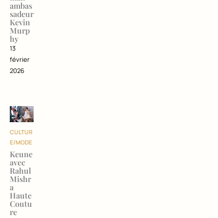
ambas
sadeur
Kevin
Murp
hy
13
février
2026
CULTUR
E/MODE
Keune
avec
Rahul
Mishr
a
Haute
Coutu
re