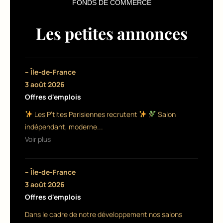
is
FONDS DE COMMERCE
te
Les petites annonces
et
c
r
– Île-de-France
3 août 2026
é
Offres d'emplois
at
Les P’tites Parisiennes recrutent
Salon
e
indépendant, moderne...
u
Voir plus
r
– Île-de-France
d
3 août 2026
e
Offres d'emplois
s
Dans le cadre de notre développement nos salons