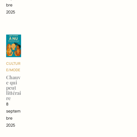
bre
2025
CULTUR
E/MODE
Chauv
e qui
peut
littérai
re
8
septem
bre
2025