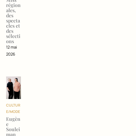
région
ales,
des
specta
cles et
des
sélecti
ons
12 mai
2026
CULTUR
E/MODE
Eugèn
e
Soulei
man