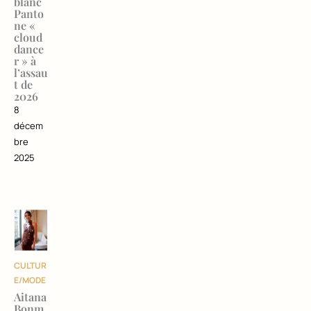
blanc
Panto
ne «
cloud
dance
r » à
l’assau
t de
2026
8
décem
bre
2025
CULTUR
E/MODE
Aitana
Bonm