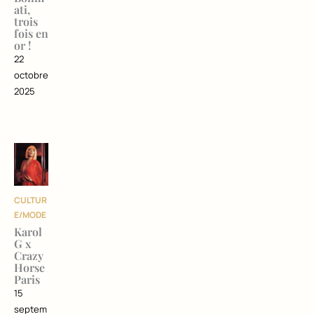
ati,
trois
fois en
or !
22
octobre
2025
CULTUR
E/MODE
Karol
G x
Crazy
Horse
Paris
15
septem