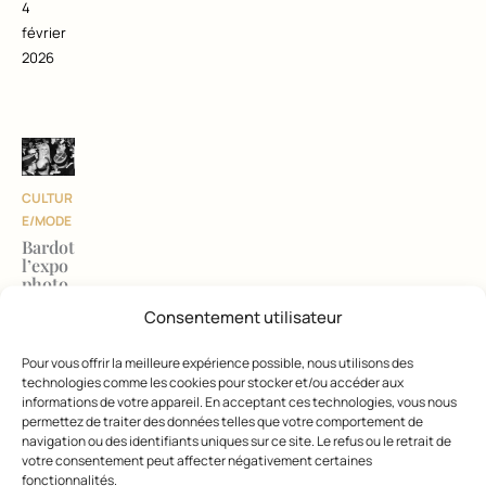
4
février
2026
CULTUR
E/MODE
Bardot
l’expo
photo
19
Consentement utilisateur
janvier
2026
Pour vous offrir la meilleure expérience possible, nous utilisons des
technologies comme les cookies pour stocker et/ou accéder aux
informations de votre appareil. En acceptant ces technologies, vous nous
permettez de traiter des données telles que votre comportement de
navigation ou des identifiants uniques sur ce site. Le refus ou le retrait de
votre consentement peut affecter négativement certaines
fonctionnalités.