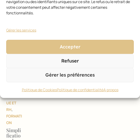
navigation ou des identifiants uniques sur ce site. Le refus ou le retrait de
y 10
votre consentement peut affecter négativement certaines
ans
et…
fonctionnalités.
rentab
le !
13 juillet
Gérer les services
2026
Accepter
Refuser
Gérer les préférences
RÉGLEM
ENTATIO
Politique de Cookies
Politique de confidentialité
A propos
N
,
JURIDIQ
UE ET
RH
,
FORMATI
ON
Simpli
ficatio