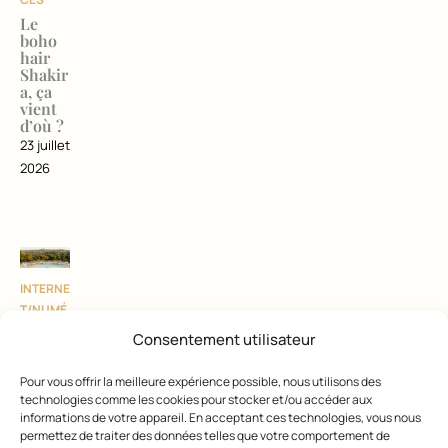
Le
boho
hair
Shakir
a, ça
vient
d’où ?
23 juillet
2026
INTERNE
T/NUMÉ
RIQUE
,
Consentement utilisateur
ACTUALI
TÉS
Pour vous offrir la meilleure expérience possible, nous utilisons des
COIFFUR
technologies comme les cookies pour stocker et/ou accéder aux
E
informations de votre appareil. En acceptant ces technologies, vous nous
permettez de traiter des données telles que votre comportement de
Planit