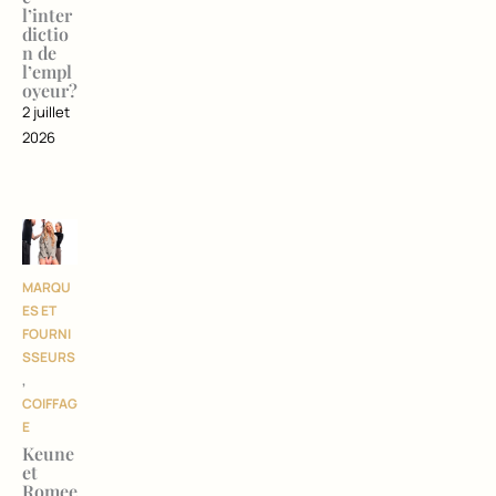
l’inter
dictio
n de
l’empl
oyeur?
2 juillet
2026
MARQU
ES ET
FOURNI
SSEURS
,
COIFFAG
E
Keune
et
Romee