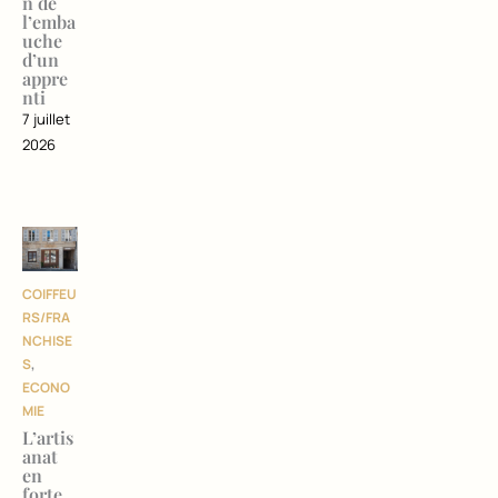
n de
l’emba
uche
d’un
appre
nti
7 juillet
2026
COIFFEU
RS/FRA
NCHISE
S
,
ECONO
MIE
L’artis
anat
en
forte