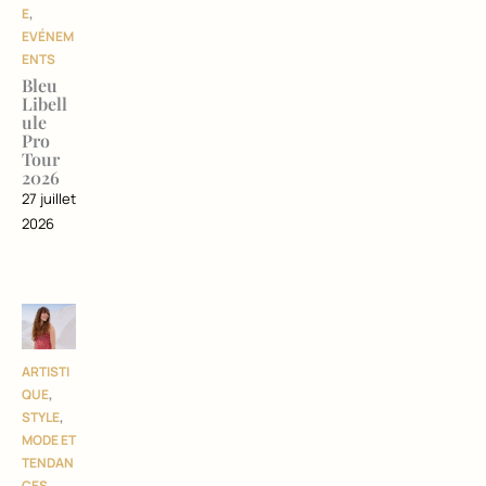
E
,
EVÉNEM
ENTS
Bleu
Libell
ule
Pro
Tour
2026
27 juillet
2026
ARTISTI
QUE
,
STYLE
,
MODE ET
TENDAN
CES