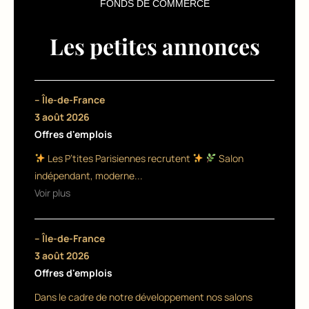
o
FONDS DE COMMERCE
u
Les petites annonces
r
F
u
– Île-de-France
3 août 2026
rt
Offres d'emplois
e
Les P’tites Parisiennes recrutent
Salon
r
indépendant, moderne...
er
Voir plus
et
– Île-de-France
M
3 août 2026
ul
Offres d'emplois
at
Dans le cadre de notre développement nos salons