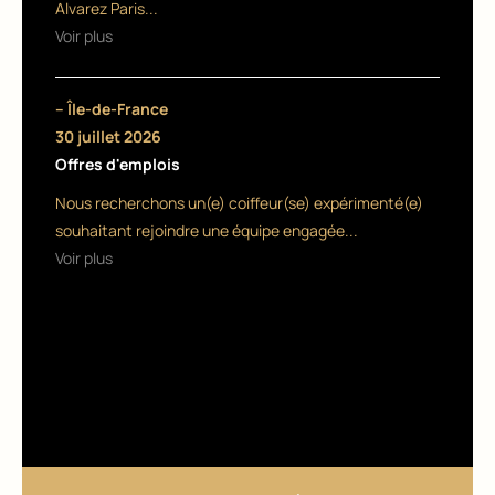
o
Alvarez Paris...
Voir plus
7
août
2026
– Île-de-France
30 juillet 2026
Offres d'emplois
Nous recherchons un(e) coiffeur(se) expérimenté(e)
souhaitant rejoindre une équipe engagée...
Voir plus
ACTUALI
TÉS
COIFFUR
E
,
EVÉNEM
ENTS
HCF
sémin
aire et
renou
veau