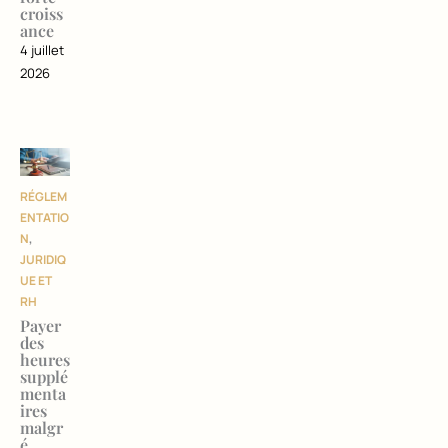
croiss
ance
4 juillet
2026
RÉGLEM
ENTATIO
N
,
JURIDIQ
UE ET
RH
Payer
des
heures
supplé
menta
ires
malgr
é