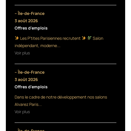
plus
de
– Île-de-France
150
3 août 2026
Offres d'emplois
magasins
Les P’tites Parisiennes recrutent
Salon
Sephora
indépendant, moderne...
à
Voir plus
travers
– Île-de-France
l’Europe,
3 août 2026
Authentic
Offres d'emplois
Beauty
Dans le cadre de notre développement nos salons
Alvarez Paris...
Concept
Voir plus
poursuit
son
– Île-de-France