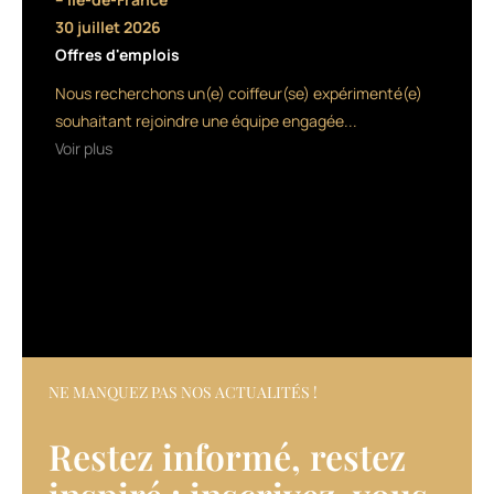
expansion
30 juillet 2026
Offres d'emplois
retail.
Nous recherchons un(e) coiffeur(se) expérimenté(e)
La
souhaitant rejoindre une équipe engagée...
marque
Voir plus
est
présente
dans
1300
salons
de
NE MANQUEZ PAS NOS ACTUALITÉS !
coiffure
Restez informé, restez
en