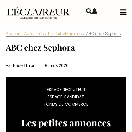
Aller au contenu
Mai
Accueil
>
Actualités
>
Produits/Marchés
>
ABC chez Sephora
ABC chez Sephora
Par Brice Thiron
9 mars 2026
Lancée
ESPACE RECRUTEUR
ESPACE CANDIDAT
dans
FONDS DE COMMERCE
une
Les petites annonces
sélection