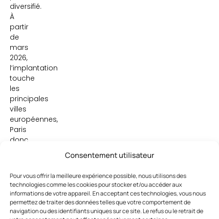
diversifié.
À
partir
de
mars
2026,
l’implantation
touche
les
principales
villes
européennes,
Paris
donc
mais
Consentement utilisateur
aussi
Rome,
Pour vous offrir la meilleure expérience possible, nous utilisons des
Milan,
technologies comme les cookies pour stocker et/ou accéder aux
Madrid,
informations de votre appareil. En acceptant ces technologies, vous nous
Barcelone,
permettez de traiter des données telles que votre comportement de
navigation ou des identifiants uniques sur ce site. Le refus ou le retrait de
ainsi