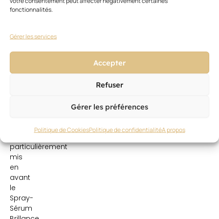
votre consentement peut affecter négativement certaines
que
fonctionnalités.
Varsovie,
Berlin,
Hambourg,
Gérer les services
Istanbul,
Zurich,
Accepter
Prague,
Lisbonne,
Refuser
Stockholm,
Copenhague,
Athènes
Gérer les préférences
et
Belgrade.
Politique de Cookies
Politique de confidentialité
A propos
Sont
particulièrement
mis
en
avant
le
Spray-
Sérum
Brillance,