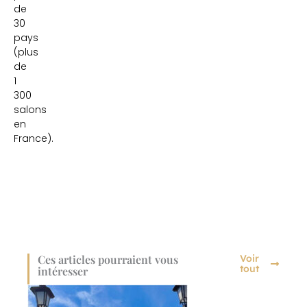
de
30
pays
(plus
de
1
300
salons
en
France).
Ces articles pourraient vous
Voir
tout
intéresser