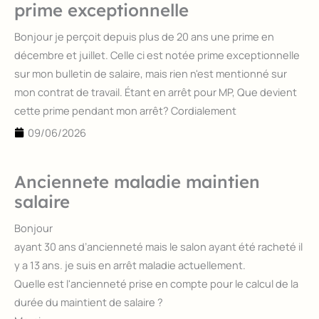
prime exceptionnelle
Page
Page
Page
Page
Bonjour je perçoit depuis plus de 20 ans une prime en
décembre et juillet. Celle ci est notée prime exceptionnelle
sur mon bulletin de salaire, mais rien n'est mentionné sur
mon contrat de travail. Étant en arrêt pour MP, Que devient
cette prime pendant mon arrêt? Cordialement
09/06/2026
Anciennete maladie maintien
salaire
Bonjour
ayant 30 ans d’ancienneté mais le salon ayant été racheté il
y a 13 ans. je suis en arrêt maladie actuellement.
Quelle est l'ancienneté prise en compte pour le calcul de la
durée du maintient de salaire ?