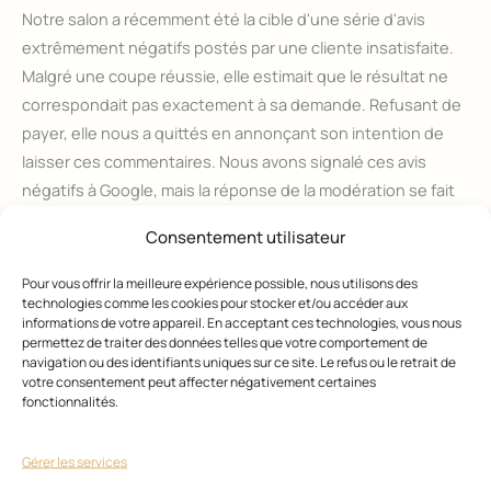
Notre salon a récemment été la cible d'une série d'avis
extrêmement négatifs postés par une cliente insatisfaite.
Malgré une coupe réussie, elle estimait que le résultat ne
correspondait pas exactement à sa demande. Refusant de
payer, elle nous a quittés en annonçant son intention de
laisser ces commentaires. Nous avons signalé ces avis
négatifs à Google, mais la réponse de la modération se fait
attendre.
Consentement utilisateur
Dans ce contexte, vous pourriez vous demander quelle est
Pour vous offrir la meilleure expérience possible, nous utilisons des
la procédure à suivre pour porter plainte pour diffamation
technologies comme les cookies pour stocker et/ou accéder aux
informations de votre appareil. En acceptant ces technologies, vous nous
publique, surtout lorsque les informations disponibles
permettez de traiter des données telles que votre comportement de
semblent floues. Quelle démarche juridique adopter ?
navigation ou des identifiants uniques sur ce site. Le refus ou le retrait de
votre consentement peut affecter négativement certaines
Pouvez-vous m'apporter des précisions à ce sujet ?
fonctionnalités.
27/06/2024
Gérer les services
Précédent
1
2
3
…
125
Suivant