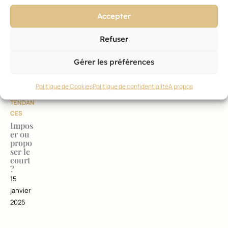
2025
Accepter
Refuser
Gérer les préférences
STYLE
,
MODE
Politique de Cookies
Politique de confidentialité
A propos
ET
TENDAN
CES
Impos
er ou
propo
ser le
court
?
15
janvier
2025