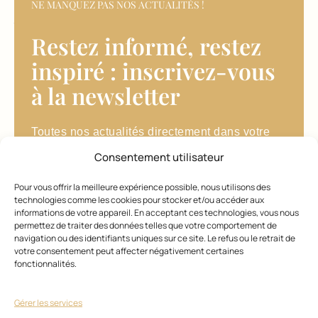
15
NE MANQUEZ PAS NOS ACTUALITÉS !
janvier
2025
Restez informé, restez
inspiré : inscrivez-vous
à la newsletter​
MODE
Toutes nos actualités directement dans votre
ET
boîte mail !
TENDAN
Consentement utilisateur
CES
Adresse email
Qu’est
Pour vous offrir la meilleure expérience possible, nous utilisons des
-ce
technologies comme les cookies pour stocker et/ou accéder aux
J'accepte de recevoir des informations des
qui
informations de votre appareil. En acceptant ces technologies, vous nous
fait le
partenaires de l'Eclaireur
permettez de traiter des données telles que votre comportement de
succès
navigation ou des identifiants uniques sur ce site. Le refus ou le retrait de
du
votre consentement peut affecter négativement certaines
mini-
fonctionnalités.
carré
?
15
Gérer les services
janvier