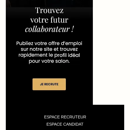
e
st
-
c
e
q
ui
fa
it
le
s
u
ESPACE RECRUTEUR
c
ESPACE CANDIDAT