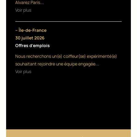
Alvarez Paris...
é
Voir plus
?
– Île-de-France
15
mai
30 juillet 2026
202
Offres d'emplois
5
Nous recherchons un(e) coiffeur(se) expérimenté(e)
souhaitant rejoindre une équipe engagée...
Voir plus
MODE
ET
TENDAN
CES
La
transit
ion
poivre
et sel