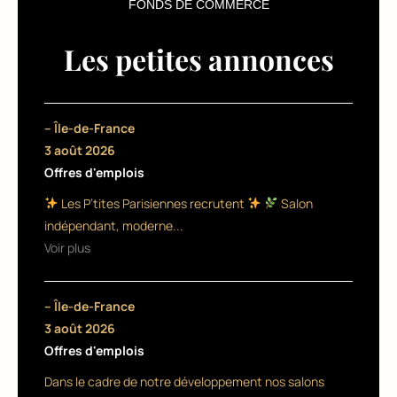
FONDS DE COMMERCE
c
è
Les petites annonces
s
d
– Île-de-France
u
3 août 2026
m
Offres d'emplois
i
Les P’tites Parisiennes recrutent
Salon
indépendant, moderne...
n
Voir plus
i-
c
– Île-de-France
a
3 août 2026
Offres d'emplois
r
Dans le cadre de notre développement nos salons
r